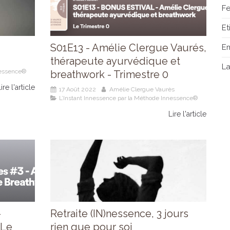
Fe
E
S01E13 - Amélie Clergue Vaurés,
E
thérapeute ayurvédique et
L
nessence®
breathwork - Trimestre 0
ire l'article
17 Août 2022
Amélie Clergue Vaurès
L’Instant Innessence par la Méthode Innessence®
Lire l'article
-
Retraite (IN)nessence, 3 jours
 Le
rien que pour soi