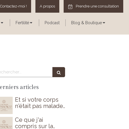
Contactez-moi !
A propos
Prendre une consultation
Fertilité
Podcast
Blog & Boutique
echercher
erniers articles
Et si votre corps
n'était pas malade
par hasard ?
Ce que j'ai
compris sur la