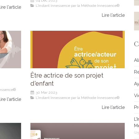
04 Déc 2023
L’Instant Innessence par la Méthode Innessence®
ire l'article
Lire l'article
C
Al
Re
Être actrice de son projet
d'enfant
A
nessence®
30 Mar 2023
V
L’Instant Innessence par la Méthode Innessence®
ire l'article
Pr
Lire l'article
L’
M
(25