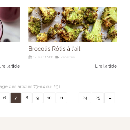
Brocolis Rôtis à l'ail
14 Mar 2022
Recettes
ire l'article
Lire l'article
age des articles 73-84 sur 291
6
7
8
9
10
11
…
24
25