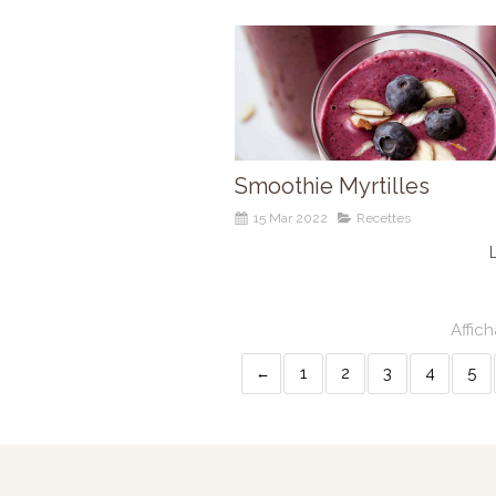
Smoothie Myrtilles
15 Mar 2022
Recettes
L
Affich
1
2
3
4
5