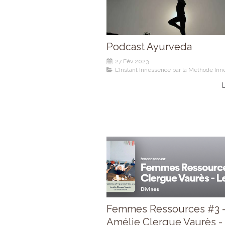
Podcast Ayurveda
27 Fév 2023
L’Instant Innessence par la Méthode In
L
Femmes Ressources #3 
Amélie Clergue Vaurès -