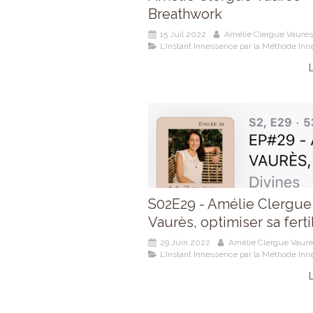
Breathwork
15 Juil 2022
Amélie Clergue Vaurès
L’Instant Innessence par la Méthode In
L
S02E29 - Amélie Clergue
Vaurès, optimiser sa ferti
29 Juin 2022
Amélie Clergue Vaurè
L’Instant Innessence par la Méthode In
L