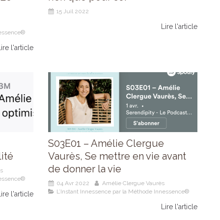
15 Juil 2022
Lire l'article
nessence®
ire l'article
S03E01 – Amélie Clergue
lité
Vaurès, Se mettre en vie avant
de donner la vie
s
nessence®
04 Avr 2022
Amélie Clergue Vaurès
L’Instant Innessence par la Méthode Innessence®
ire l'article
Lire l'article