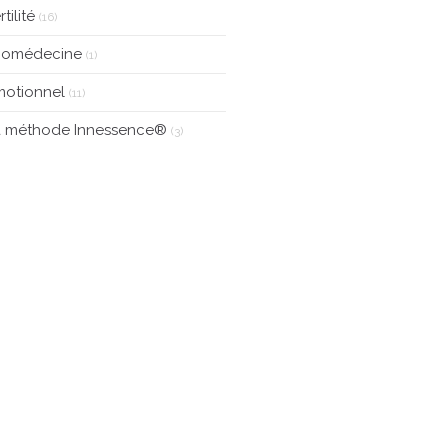
rtilité
(16)
tiomédecine
(1)
motionnel
(11)
a méthode Innessence®
(3)