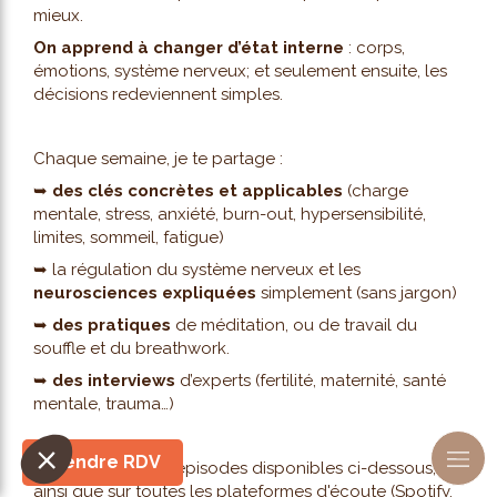
mieux.
On apprend à changer d’état interne
: corps,
émotions, système nerveux; et seulement ensuite, les
décisions redeviennent simples.
Chaque semaine, je te partage :
➥
des clés concrètes et applicables
(charge
mentale, stress, anxiété, burn-out, hypersensibilité,
limites, sommeil, fatigue)
➥ la régulation du système nerveux et les
neurosciences expliquées
simplement (sans jargon)
➥
des pratiques
de méditation, ou de travail du
souffle et du breathwork.
➥
des interviews
d’experts (fertilité, maternité, santé
mentale, trauma…)
Prendre RDV
Retrouve tous les épisodes disponibles ci-dessous,
ainsi que sur toutes les plateformes d'écoute (Spotify,