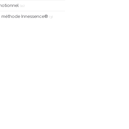
motionnel
(11)
a méthode Innessence®
(3)