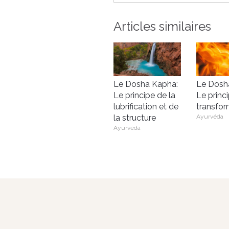
Articles similaires
Le Dosha Kapha:
Le Dosha
Le principe de la
Le princ
lubrification et de
transfor
la structure
Ayurvéda
Ayurvéda