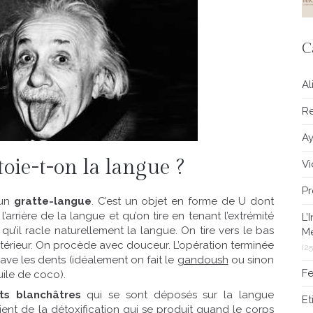
C
Al
Re
A
ie-t-on la langue ?
V
Pr
 un
gratte-langue
. C’est un objet en forme de U dont
’arrière de la langue et qu’on tire en tenant l’extrémité
L’
’il racle naturellement la langue. On tire vers le bas
M
’extérieur. On procède avec douceur. L’opération terminée
(25
ave les dents (idéalement on fait le
gandoush
ou sinon
Fe
uile de coco).
ôts blanchâtres
qui se sont déposés sur la langue
E
ent de la détoxification qui se produit quand le corps