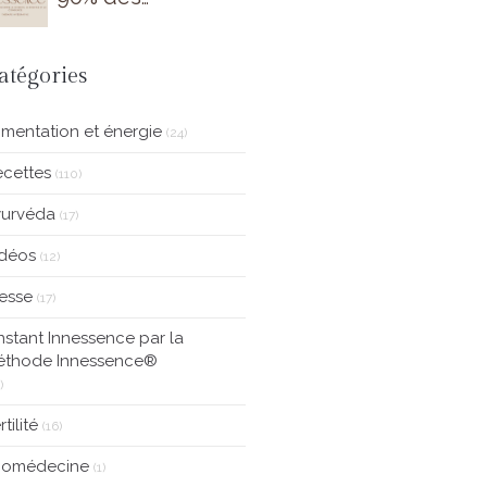
accompagnants
ne connaissent
pas encore
atégories
imentation et énergie
(24)
cettes
(110)
yurvéda
(17)
idéos
(12)
esse
(17)
Instant Innessence par la
éthode Innessence®
)
rtilité
(16)
tiomédecine
(1)