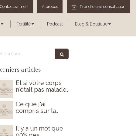
Contactez-moi !
A propos
Prendre une consultation
Fertilité
Podcast
Blog & Boutique
echercher
erniers articles
Et si votre corps
n'était pas malade
par hasard ?
Ce que j'ai
compris sur la
périménopause
(et que personne
Il y a un mot que
ne m'avait dit)
90% des