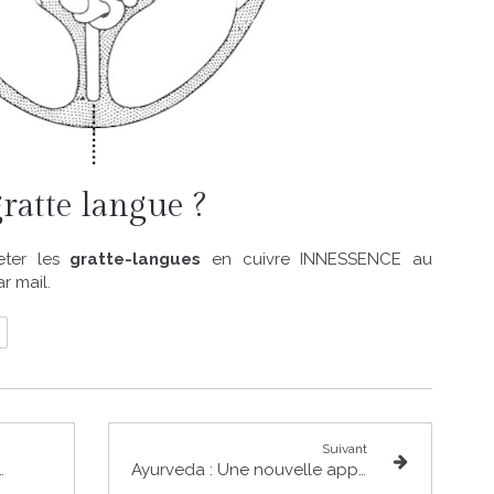
ratte langue ?
eter les
gratte-langues
en cuivre INNESSENCE au
r mail.
Suivant
hérence cardiaque
Ayurveda : Une nouvelle approche de support en PMA