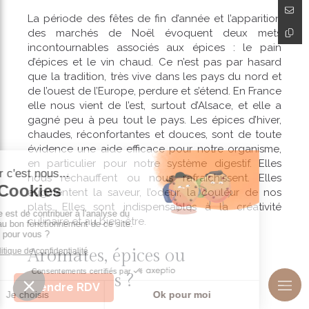
La période des fêtes de fin d’année et l’apparition
des marchés de Noël évoquent deux mets
incontournables associés aux épices : le pain
d’épices et le vin chaud. Ce n’est pas par hasard
que la tradition, très vive dans les pays du nord et
de l’ouest de l’Europe, perdure et s’étend. En France
elle nous vient de l’est, surtout d’Alsace, et elle a
gagné peu à peu tout le pays. Les épices d’hiver,
chaudes, réconfortantes et douces, sont de toute
évidence une aide efficace pour notre organisme,
en particulier pour notre système digestif. Elles
nous réchauffent ou nous rafraîchissent. Elles
augmentent la saveur, l’odeur, la couleur de nos
plats. Elles sont indispensables à la créativité
culinaire et au bien-être.
Aromates, épices ou
condiments ?
Prendre RDV