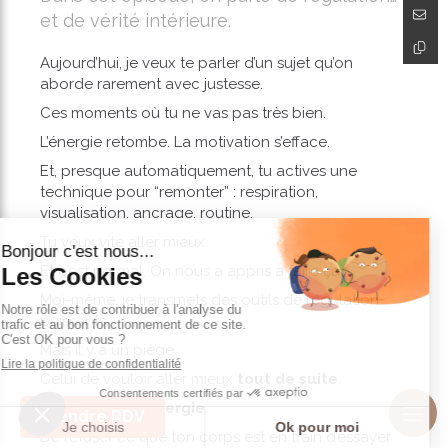
et de vérité intérieure.
Aujourd’hui, je veux te parler d’un sujet qu’on
aborde rarement avec justesse.
Ces moments où tu ne vas pas très bien.
L’énergie retombe. La motivation s’efface.
Et, presque automatiquement, tu actives une
technique pour “remonter” : respiration,
visualisation, ancrage, routine.
Tu veux vite aller mieux.
Et c’est normal. On nous a appris à faire ça.
Moi-même, je transmets des outils de régulation
puissants.
Mais il y a un piège.
Celui de vouloir aller mieux
tout de suite
.
De
forcer ton énergie
.
Prendre RDV
De refuser ce que ton corps est en train d’essayer