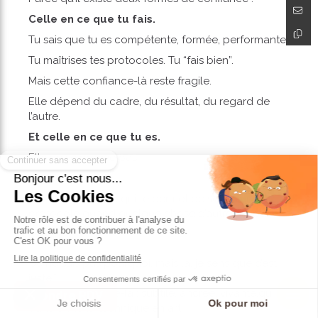
Celle en ce que tu fais.
Tu sais que tu es compétente, formée, performante.
Tu maîtrises tes protocoles. Tu “fais bien”.
Mais cette confiance-là reste fragile.
Elle dépend du cadre, du résultat, du regard de
l’autre.
Et celle en ce que tu es.
Elle ne se prouve pas.
Elle se ressent.
C’est la confiance qui te permet de sortir du
protocole quand quelque chose d’autre t’appelle.
De dire :
“Je ne sais pas pourquoi, mais là, je sens que c’est
juste.”
C’est cette écoute-là : subtile, ancrée, vivante,qui
Prendre RDV
transforme la technique en art.