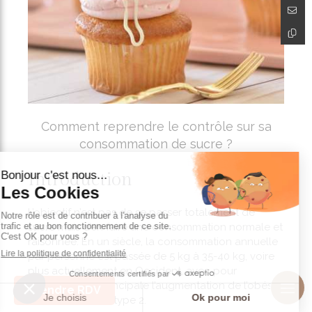
Comment reprendre le contrôle sur sa
consommation de sucre ?
Introduction
L’objectif n’est pas de se passer totalement de
sucre mais d’en faire une consommation normale et
raisonnée. En un siècle, la consommation annuelle
par personne est passée de 5 kg à 35-40 kg, voire
plus actuellement en Occident, avec pour
conséquence principale l’augmentation de l’obésité
Prendre RDV
et du diabète de type 2.