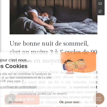
Une bonne nuit de sommeil,
c’est au moins 3 à 5 cycles de 90
minutes en moyenne !
Le sommeil est formé d’une succession de cycles
qui séparent deux périodes d’éveil. Pendant un
cycle qui peut aller de 60 à 120 minutes, nous
alternons deux types de sommeil : le
sommeil lent
et le
sommeil
paradoxal
. Le sommeil lent, nommé
ainsi parce qu’il correspond à des ondes lentes sur
Prendre RDV
l’encéphalogramme d’étude, se compose de trois