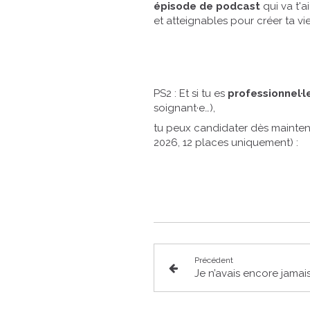
épisode de podcast
qui va t'a
et atteignables pour créer ta v
PS2 : Et si tu es
professionnel·
soignant·e…),
tu peux candidater dès maintena
2026, 12 places uniquement) :
Précédent