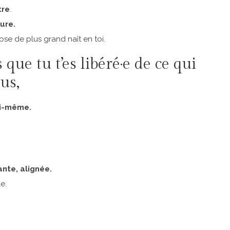
tre
.
eure.
se de plus grand naît en toi.
 que tu t’es libéré·e de ce qui
lus,
oi-même.
ante, alignée.
e.