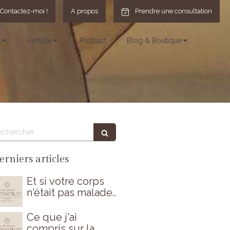
Contactez-moi !
A propos
Prendre une consultation
Fertilité
Podcast
Blog & Boutique
echercher
erniers articles
Et si votre corps
n'était pas malade
par hasard ?
Ce que j'ai
compris sur la