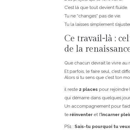
C’est là que tout devient fluide.
Tu ne “changes” pas de vie.
Tu la laisses simplement s’ajuste
Ce travail-là : 
de la renaissanc
Que chacun devrait le vivre au m
Et parfois, le faire seul, c’est diffi
Alors si tu sens que c’est ton m
il reste
2 places
pour rejoindre
qui démarre dans quelques jour
Un accompagnement pour t’aide
te
réinventer
et t
’incarner ple
PS1 :
Sais-tu pourquoi tu veux