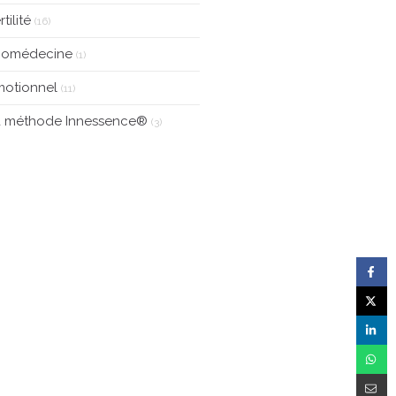
rtilité
(16)
tiomédecine
(1)
motionnel
(11)
a méthode Innessence®
(3)