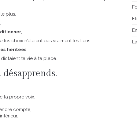
Fe
le plus.
E
.
E
ditionner
,
s choix n’étaient pas vraiment les tiens.
L
es héritées
,
dictaient ta vie à ta place.
u désapprends.
 ta propre voix.
 rendre compte,
ntérieur.