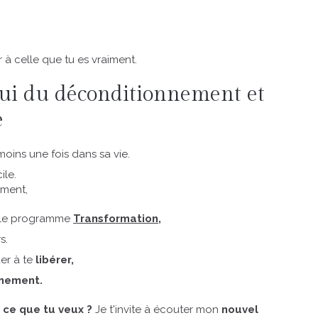
r à celle que tu es vraiment.
celui du déconditionnement et
e
oins une fois dans sa vie.
cile.
oment,
 le programme
Transformation,
s.
r à te
libérer,
inement.
 ce que tu veux ?
Je t'invite à écouter mon
nouvel