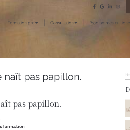
Formation pro
Consultation
Programmes en ligne
R
 naît pas papillon.
D
ît pas papillon.
.
nsformation
.