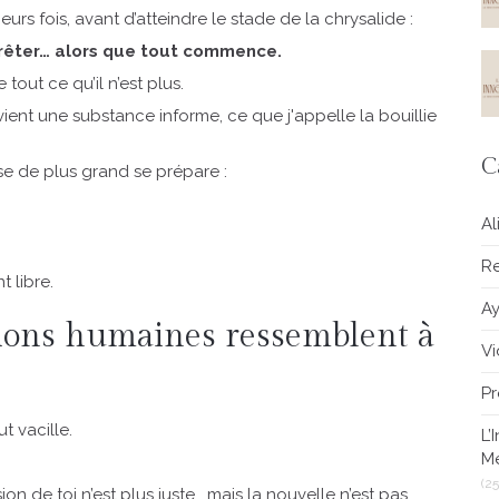
urs fois, avant d’atteindre le stade de la chrysalide :
rrêter… alors que tout commence.
 tout ce qu’il n’est plus.
evient une substance informe, ce que j'appelle la bouillie
C
e de plus grand se prépare :
Al
Re
 libre.
A
ions humaines ressemblent à
V
Pr
t vacille.
L’
M
(25
on de toi n’est plus juste… mais la nouvelle n’est pas