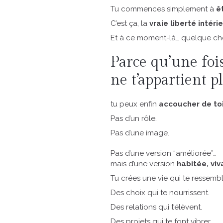
Tu commences simplement à
ê
C’est ça, la
vraie liberté intéri
Et à ce moment-là… quelque cho
Parce qu’une fois
ne t’appartient p
tu peux enfin
accoucher de t
Pas d’un rôle.
Pas d’une image.
Pas d’une version “améliorée”…
mais d’une version
habitée, viv
Tu crées une vie qui te ressembl
Des choix qui te nourrissent.
Des relations qui t’élèvent.
Des projets qui te font vibrer.