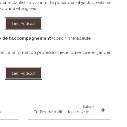
ider à clarifier ta vision et te poser des objectifs réalistes
ie douce et alignée
Lien Podcast
le de l’accompagnement
(coach, thérapeute,
nt à la formation professionnelle (ouverture en janvier
Lien Podcast
Suivant
Je n’avais encore jamais osé le faire.
Tu t'es déjà dit "il faut que je me calme" après un coup de stress ?