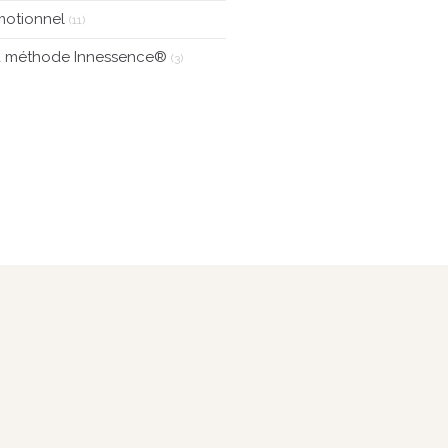
motionnel
(11)
a méthode Innessence®
(3)