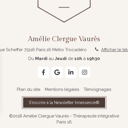
Amélie Clergue Vaurès
rue Scheffer
75116
Paris 16
Métro Trocadéro
Afficher le t
Du
Mardi
au
Jeudi
de
10h
à
19h30
Plan du site
Mentions légales
Témoignages
S'inscrire à la Newsletter Innessence®
©2018 Amélie Clergue Vaurès - Thérapeute intégrative
Paris 16