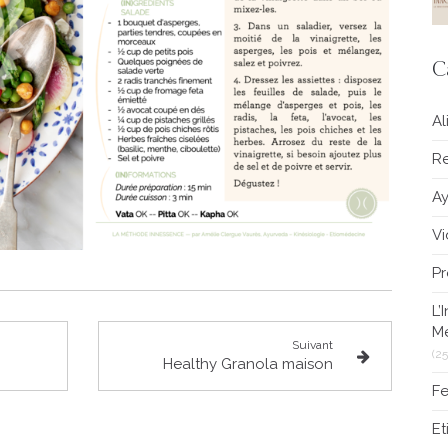
C
Al
Re
A
V
Pr
L’
M
Suivant
(25
Healthy Granola maison
Fe
E