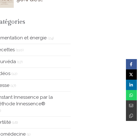
accompagnants
ne connaissent
pas encore
atégories
imentation et énergie
(24)
cettes
(110)
yurvéda
(17)
idéos
(12)
esse
(17)
Instant Innessence par la
éthode Innessence®
)
rtilité
(16)
tiomédecine
(1)