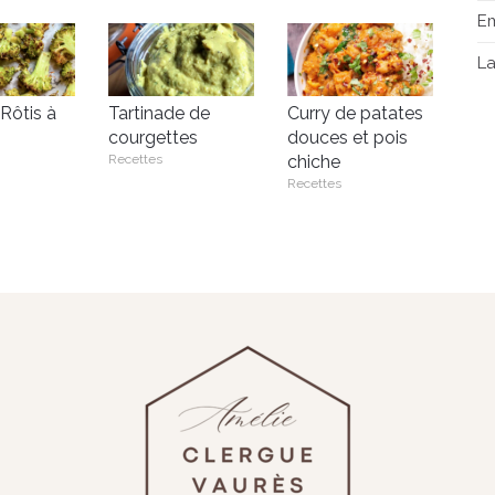
E
L
 Rôtis à
Tartinade de
Curry de patates
courgettes
douces et pois
Recettes
chiche
Recettes