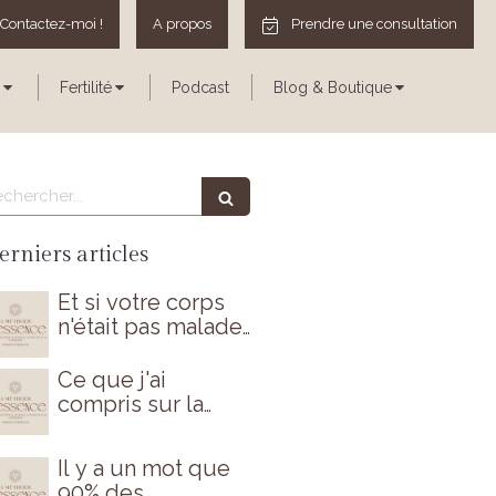
Contactez-moi !
A propos
Prendre une consultation
Fertilité
Podcast
Blog & Boutique
echercher
erniers articles
Et si votre corps
n'était pas malade
par hasard ?
Ce que j'ai
compris sur la
périménopause
(et que personne
Il y a un mot que
ne m'avait dit)
90% des