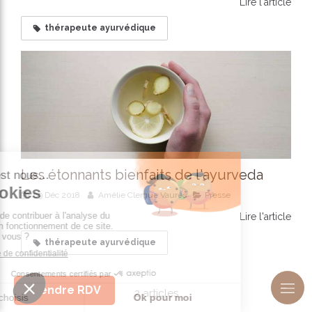
Lire l'article
thérapeute ayurvédique
Les étonnants bienfaits de l'ayurveda
09 Déc 2018
Amélie Clergue Vaurès
Presse
Lire l'article
thérapeute ayurvédique
Prendre RDV
2 articles