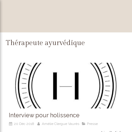
Thérapeute ayurvédique
Interview pour holissence
20 Déc 2018
Amélie Clergue Vaurès
Presse