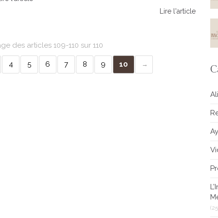
Lire l'article
age des articles 109-110 sur 110
4
5
6
7
8
9
10
C
Al
Re
A
V
Pr
L’
M
(25