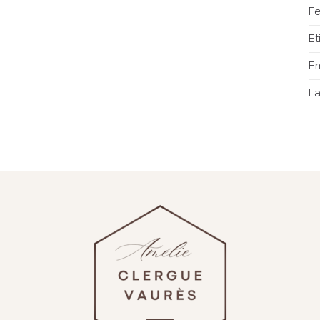
Fe
E
E
L