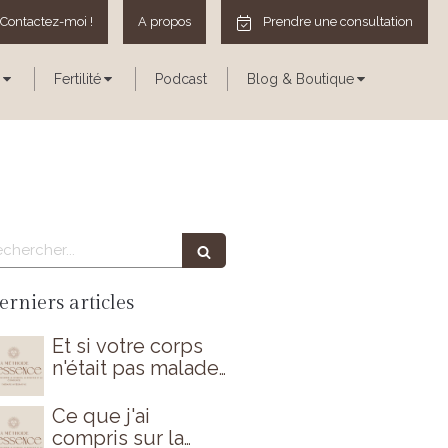
Contactez-moi !
A propos
Prendre une consultation
Fertilité
Podcast
Blog & Boutique
echercher
erniers articles
Et si votre corps
n'était pas malade
par hasard ?
Ce que j'ai
compris sur la