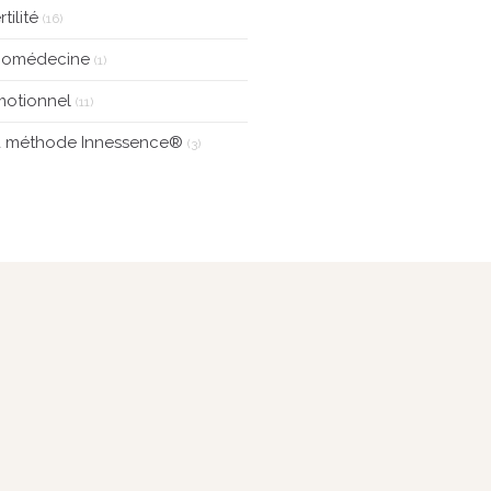
rtilité
(16)
tiomédecine
(1)
motionnel
(11)
a méthode Innessence®
(3)