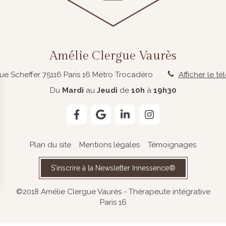
Amélie Clergue Vaurès
rue Scheffer
75116
Paris 16
Métro Trocadéro
Afficher le t
Du
Mardi
au
Jeudi
de
10h
à
19h30
Plan du site
Mentions légales
Témoignages
S'inscrire à la Newsletter Innessence®
©2018 Amélie Clergue Vaurès - Thérapeute intégrative
Paris 16