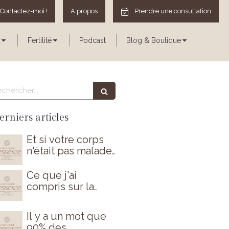
Contactez-moi !
A propos
Prendre une consultation
Fertilité
Podcast
Blog & Boutique
echercher
erniers articles
Et si votre corps
n'était pas malade
par hasard ?
Ce que j'ai
compris sur la
périménopause
(et que personne
Il y a un mot que
ne m'avait dit)
90% des