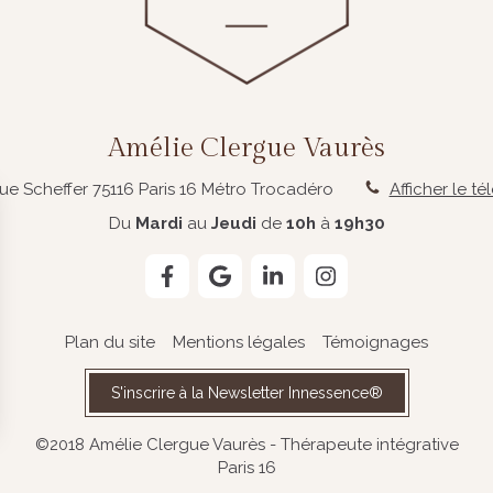
Amélie Clergue Vaurès
rue Scheffer
75116
Paris 16
Métro Trocadéro
Afficher le t
Du
Mardi
au
Jeudi
de
10h
à
19h30
Plan du site
Mentions légales
Témoignages
S'inscrire à la Newsletter Innessence®
©2018 Amélie Clergue Vaurès - Thérapeute intégrative
Paris 16