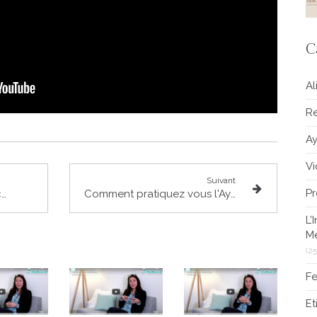
C
Al
Re
A
V
Suivant
Pr
Comment l'Ayurvéda accompagne-t-il la perte de poids ?
Comment pratiquez vous l'Ayurvéda ?
L’
M
(25
Fe
E