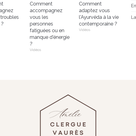
nt
Comment
Comment
E
agnez
accompagnez
adaptez vous
 troubles
vous les
l'Ayurvéda à la vie
L
 ?
personnes
contemporaine ?
fatiguées ou en
Vidéos
manque d'énergie
?
Vidéos