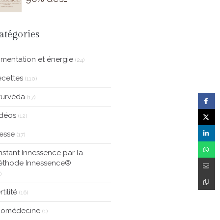
accompagnants
ne connaissent
pas encore
atégories
imentation et énergie
(24)
cettes
(110)
yurvéda
(17)
idéos
(12)
esse
(17)
Instant Innessence par la
éthode Innessence®
)
rtilité
(16)
tiomédecine
(1)