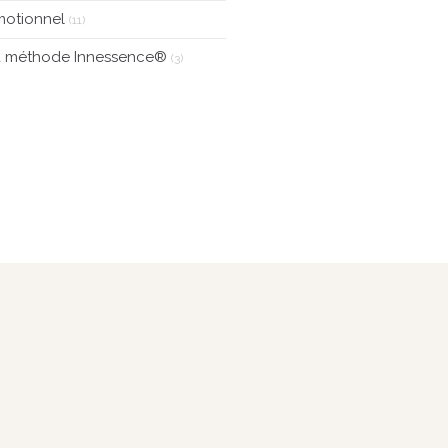
motionnel
(11)
a méthode Innessence®
(3)