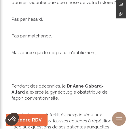
pourrait raconter quelque chose de votre histoire ?
Pas par hasard.
Pas par malchance.
Mais parce que le corps, lui, n'oublie rien.
Pendant des décennies, le
Dr Anne Gabard-
Allard
a exercé la gynécologie obstétrique de
façon conventionnelle.
Et puis, face aux infertilités inexpliquées, aux
Prendre RDV
endométrioses, aux fausses couches à répétition.
Face aux questions de ses patientes auxquelles