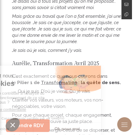
Je disais oui à tous les projets qu'on me proposait…
sans jamais savoir si c’était vraiment moi.
Mais grâce au travail que l'on a fait ensemble, j’ai une
boussole. Je sais ce que j’accepte, ce que j’ajuste, ce
que j’écarte. Je sais qui je suis, ce qui me fait vibrer, ce
qui me donne envie de me lever le matin et ce qui me
donne le sourire pour la journée.
Je sais où je vais, comment j'y vais.
Aurélie, Transformation Avril 2025
C’est exactement ce que nous ouvrons dans
le
Pilier 1 de
Transformation
: la quête de sens.
→ Qui je suis. D’où je viens. Où je vais.
Clarifier vos valeurs, vos moteurs, vos non-
négociables, votre vision.
Pour que chaque projet, chaque engagement,
chaque relation trouve sa juste place.
Prendre RDV
Pour que votre énergie cesse de se disperser, et