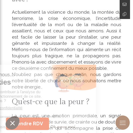
Actuellement la violence du monde, la montée du
terrorisme, la crise économique, l’incertitude,
l’éventualité de la mort ou de la maladie nous
assaillent, nous et ceux que nous aimons. Aussi il
est facile de laisser la peur s’installer, une peur
gênante et impuissante à changer la réalité.
Méfions-nous de l’information qui alimente un récit
toujours plus tragique, ne la propageons pas.
Prenons-la avec discernement et essayons de vivre
ce deuxième confinement du mieux possible.
N’oubliez pas que chaque matin, nous gardons
notre liberté de choisir où nous souhaitons mettre
notre énergie…
Qu’est-ce que la peur ?
La peur est une émotion primordiale, un signal
primaire d’alerte, de survie, de crainte ou de doute.
Prendre RDV
C’est une émotion qui accompagne la prise de