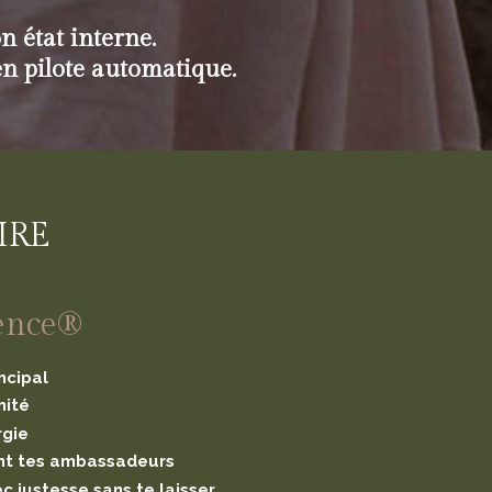
n état interne.
 en pilote automatique.
IRE
ence®
ncipal
mité
rgie
ent tes ambassadeurs
 justesse sans te laisser