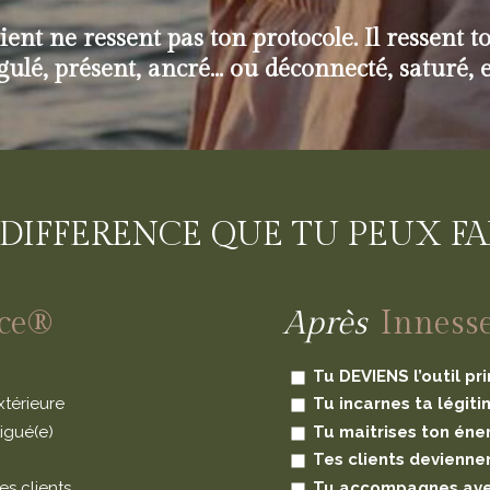
ient ne ressent pas ton protocole. Il ressent to
égulé, présent, ancré... ou déconnecté, saturé,
 DIFFERENCE QUE TU PEUX FA
nce®
Après
Inness
Tu DEVIENS l’outil pri
xtérieure
Tu incarnes ta légiti
tigué(e)
Tu maitrises ton éne
Tes clients devienn
es clients
Tu accompagnes avec