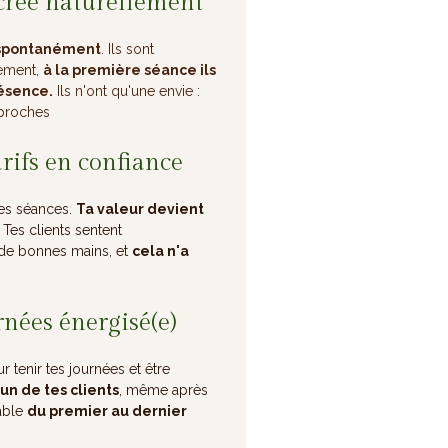
e crée naturellement
spontanément
. Ils sont
ement,
à la première séance ils
résence.
Ils n'ont qu'une envie :
 proches
rifs en confiance
tes séances.
Ta valeur devient
 Tes clients sentent
 de bonnes mains, et
cela n'a
rnées énergisé(e)
tenir tes journées et être
un de tes clients
, même après
table
du premier au dernier