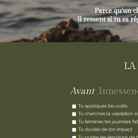
Parce qu'un cl
Il ressent si tu es r
LA
Avant
Innesse
Tu appliques tes outils
Tu cherches la validation e
Tu termines tes journées fa
Tu doutes de ton impact
Tu portes les émotions de t