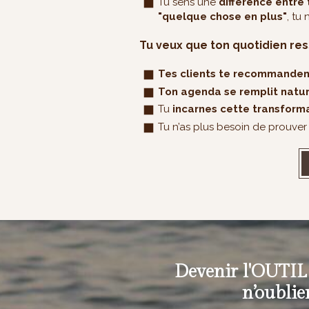
Tu sens une
différence entre 
"quelque chose en plus"
, tu
Tu veux que ton quotidien re
Tes clients te recommande
Ton agenda se remplit natu
Tu
incarnes cette transform
Tu n’as plus besoin de prouver
Devenir l'OUTIL 
n’oubli