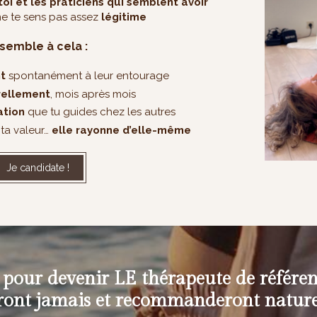
toi et les praticiens qui semblent avoir
 ne te sens pas assez
légitime
ssemble à cela :
nt
spontanément à leur entourage
rellement
, mois après mois
ation
que tu guides chez les autres
 ta valeur…
elle rayonne d’elle-même
Je candidate !
pour devenir LE thérapeute de référenc
eront jamais et recommanderont nature