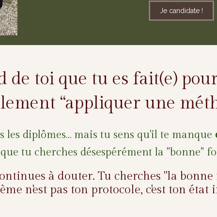
Je candidate !
d de toi que tu es fait(e) pou
lement “appliquer une méth
us les diplômes… mais tu sens qu'il te manque
 que tu cherches désespérément la "bonne" f
ontinues à douter. Tu cherches "la bonne
ème n'est pas ton protocole, c'est ton état i