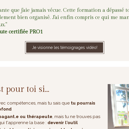
ante que j'aie jamais vécue. Cette formation a dépassé t
lement bien organisé. J'ai enfin compris ce qui me manq
x."
te certifiée PRO1
Je visionne les témoignages vidéo!
t pour toi si…
vec compétences, mais tu sais que
tu pourrais
rofond
pagant.e ou thérapeute
, mais tu ne trouves pas
ui t'apprenne la base :
devenir l'outil