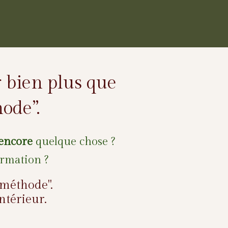
r bien plus que
ode”.
encore
quelque chose ?
ormation ?
 méthode".
ntérieur.